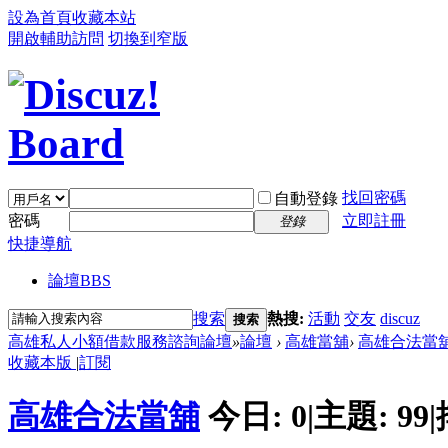
設為首頁
收藏本站
開啟輔助訪問
切換到窄版
找回密碼
自動登錄
密碼
立即註冊
登錄
快捷導航
論壇
BBS
搜索
熱搜:
活動
交友
discuz
搜索
高雄私人小額借款服務諮詢論壇
»
論壇
›
高雄當舖
›
高雄合法當
收藏本版
|
訂閱
高雄合法當舖
今日:
0
|
主題:
99
|