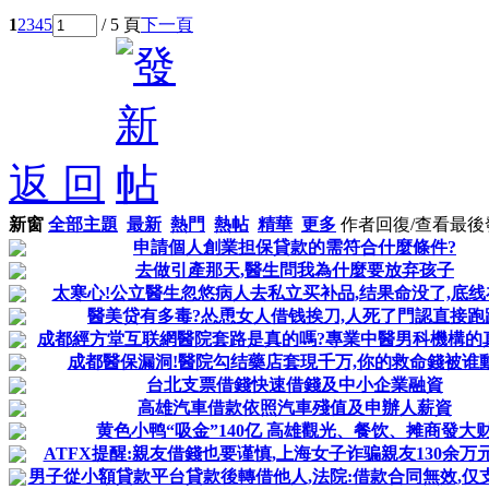
1
2
3
4
5
/ 5 頁
下一頁
返 回
新窗
全部主題
最新
熱門
熱帖
精華
更多
作者
回復/查看
最後
申請個人創業担保貸款的需符合什麼條件?
去做引產那天,醫生問我為什麼要放弃孩子
太寒心!公立醫生忽悠病人去私立买补品,结果命没了,底线
醫美贷有多毒?怂恿女人借钱挨刀,人死了門認直接跑
成都經方堂互联網醫院套路是真的嗎?專業中醫男科機構的
成都醫保漏洞!醫院勾结藥店套現千万,你的救命錢被谁
台北支票借錢快速借錢及中小企業融資
高雄汽車借款依照汽車殘值及申辦人薪資
黄色小鸭“吸金”140亿 高雄觀光、餐饮、摊商發大
ATFX提醒:親友借錢也要谨慎,上海女子诈骗親友130余万
男子從小額貸款平台貸款後轉借他人,法院:借款合同無效,仅支持