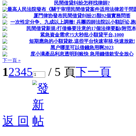
民間借貸纠纷怎样找律師?
最高人民法院發布《關于审理民間借貸案件适用法律若干問題的
厦門律协發布民間借貸纠纷25類92個實務問答
一次性定分争、九成以上調撤! 兵團四師法院以小額訢讼,跑出
民間借貸新規:打借條要注意的17個法律要點(附范本
紧急資金需求?5大秒批小額貸平台,1000
短期應急的小額貸款,這些平台快速审核,快速放款!
黑户哪里可以借錢急用啊2023
度小满產品利息透明到账快 急用錢借款安全放心
下一頁 »
1
2
3
4
5
/ 5 頁
下一頁
返 回