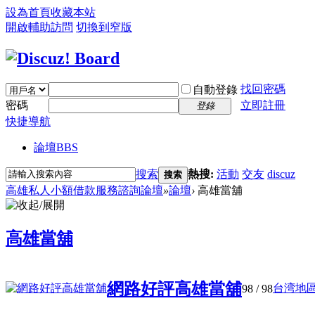
設為首頁
收藏本站
開啟輔助訪問
切換到窄版
找回密碼
自動登錄
密碼
立即註冊
登錄
快捷導航
論壇
BBS
搜索
熱搜:
活動
交友
discuz
搜索
高雄私人小額借款服務諮詢論壇
»
論壇
›
高雄當舖
高雄當舖
網路好評高雄當舖
台湾地區
98
/ 98